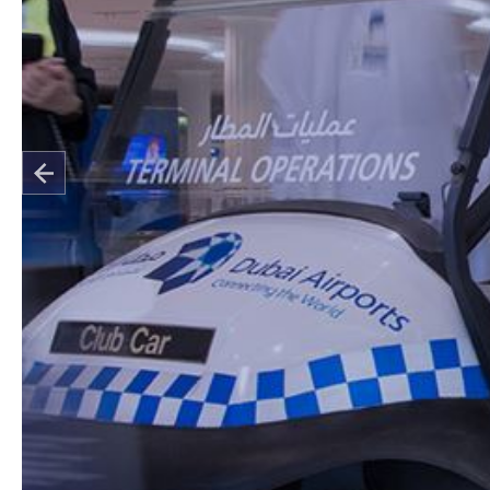
العمليات والخدمات
بتكار تجربة سفر رائعة لملايين
افرين، مما يعني أنك تُبدع وتنمو
يومياَ.