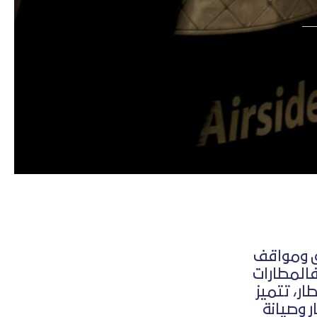
رق ومواقف
فالمطارات
ار، تتميز
ر وصيانة